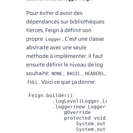
Pour éviter d’avoir des
dépendances sur bibliothèques
tierces, Feign à définit son
propre
. C’est une classe
Logger
abstraite avec une seule
méthode à implémenter. Il faut
ensuite définir le niveau de
log
souhaité:
,
,
,
NONE
BASIC
HEADERS
. Voici ce que ça donne:
FULL
Feign
.
builder
()
        .
logLevel
(
Logger
.
Level
.
FULL
        .
logger
(
new
 Logger
() { 
// i
            @
Override
            protected
 void
 log
(
Stri
                System
.
out
.
printf
(
"
                System
.
out
.
printf
(f