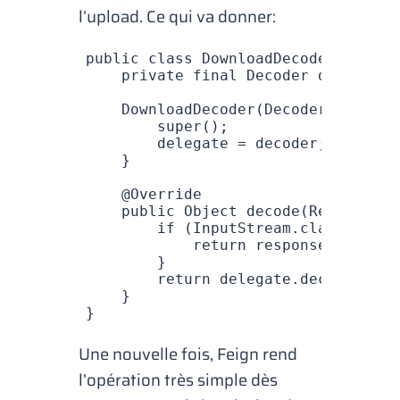
l’
upload
. Ce qui va donner:
public
 class
 DownloadDecoder
 implem
    private
 final
 Decoder
 delegate
;
    DownloadDecoder
(
Decoder
 decoder
        super
();
        delegate 
=
 decoder;
    }
    @
Override
    public
 Object
 decode
(
Response
 r
        if
 (
InputStream
.
class
.
equal
            return
 response
.
body
().
        }
        return
 delegate
.
decode
(resp
    }
}
Une nouvelle fois, Feign rend
l’opération très simple dès