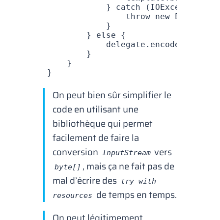
            } 
catch
 (
IOException
 e
)
                throw
 new
 EncodeExc
            }
        } 
else
 {
            delegate
.
encode
(object,
        }
    }
}
On peut bien sûr simplifier le
code en utilisant une
bibliothèque qui permet
facilement de faire la
conversion
vers
InputStream
, mais ça ne fait pas de
byte[]
mal d’écrire des
try with
de temps en temps.
resources
On peut légitimement