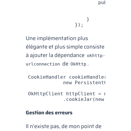
                        public
 List
                            List
<
Co
                            return
 
                    }
                });
Une implémentation plus
élégante et plus simple consiste
à ajouter la dépendance
okhttp-
de
.
urlconnection
OkHttp
CookieHandler
 cookieHandler 
=
 new
 C
            new
 PersistentCookieSto
OkHttpClient
 httpClient 
=
 new
 OkHtt
            .
cookieJar
(
new
 JavaNetC
Gestion des erreurs
Il n’existe pas, de mon point de