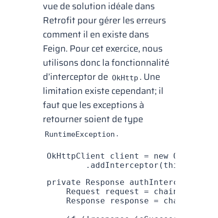
vue de solution idéale dans
Retrofit pour gérer les erreurs
comment il en existe dans
Feign. Pour cet exercice, nous
utilisons donc la fonctionnalité
d’interceptor de
. Une
OkHttp
limitation existe cependant; il
faut que les exceptions à
retourner soient de type
.
RuntimeException
OkHttpClient
 client 
=
 new
 OkHttpCli
        .
addInterceptor
(
this
::
authI
private
 Response
 authInterceptor
(
In
    Request
 request 
=
 chain
.
request
    Response
 response 
=
 chain
.
proce