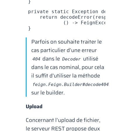
}
private
 static
 Exception
 decodeErro
    return
 decodeError
(
response
.
sta
            () 
->
 FeignException
.
er
}
Parfois on souhaite traiter le
cas particulier d’une erreur
dans le
utilisé
404
Decoder
dans le cas nominal, pour cela
il suffit d’utiliser la méthode
feign.Feign.Builder#decode404
sur le
builder
.
Upload
Concernant l’
upload
de fichier,
le serveur REST propose deux