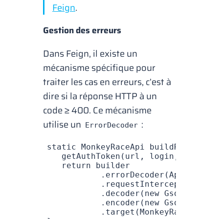
Feign
.
Gestion des erreurs
Dans Feign, il existe un
mécanisme spécifique pour
traiter les cas en erreurs, c’est à
dire si la réponse HTTP à un
code ≥ 400. Ce mécanisme
utilise un
:
ErrorDecoder
static
 MonkeyRaceApi
 buildRaceApi
(
S
   getAuthToken
(url
,
 login
,
 passwor
   return
 builder
           .
errorDecoder
(ApiFactory
           .
requestInterceptor
(ApiF
           .
decoder
(
new
 GsonDecoder
           .
encoder
(
new
 GsonEncoder
           .
target
(
MonkeyRaceApi
.
cl