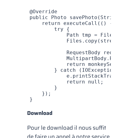
@
Override
public
 Photo
 savePhoto
(
String
 id
,
 I
    return
 executeCall
(() 
->
 {
        try
 {
            Path
 tmp 
=
 Files
.
create
            Files
.
copy
(stream, tmp,
            RequestBody
 requestFile
            MultipartBody
.
Part
 body
            return
 monkeyService
.
se
        } 
catch
 (
IOException
 e
) {
            e
.
printStackTrace
();
            return
 null
;
        }
    })
;
}
Download
Pour le
download
il nous suffit
de faire un appel à notre service