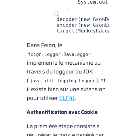
                System
.
out
.
println
(
            }
        })
        .
decoder
(
new
 GsonDecoder
())
        .
encoder
(
new
 GsonEncoder
())
        .
target
(
MonkeyRaceApi
.
class
Dans Feign, le
feign.Logger.JavaLogger
implémente le mécanisme au
travers du
loggeur
du JDK
(
), et
java.util.logging.Logger
il existe bien sûr une extension
pour utiliser
SLF4J
.
Authentification avec Cookie
La première étape consiste à
récupérer le
cookie
généré par