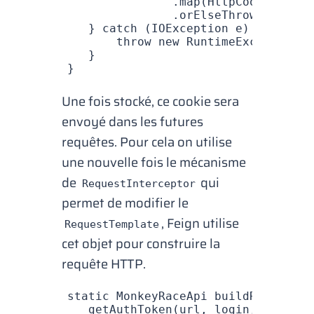
               .
map
(HttpCookie
::
get
               .
orElseThrow
(() 
->
 n
   } 
catch
 (
IOException
 e
) {
       throw
 new
 RuntimeException
(e
   }
}
Une fois stocké, ce
cookie
sera
envoyé dans les futures
requêtes. Pour cela on utilise
une nouvelle fois le mécanisme
de
qui
RequestInterceptor
permet de modifier le
, Feign utilise
RequestTemplate
cet objet pour construire la
requête HTTP.
static
 MonkeyRaceApi
 buildRaceApi
(
S
   getAuthToken
(url
,
 login
,
 passwor