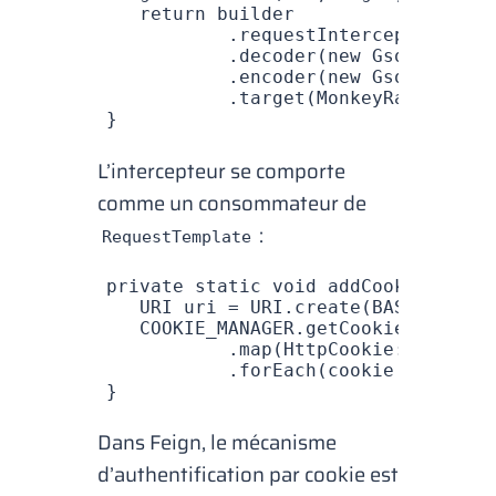
   return
 builder
           .
requestInterceptor
(ApiF
           .
decoder
(
new
 GsonDecoder
           .
encoder
(
new
 GsonEncoder
           .
target
(
MonkeyRaceApi
.
cl
}
L’intercepteur se comporte
comme un consommateur de
:
RequestTemplate
private
 static
 void
 addCookies
(
Requ
   URI
 uri 
=
 URI
.
create
(BASE_URL);
   COOKIE_MANAGER
.
getCookieStore
().
           .
map
(HttpCookie
::
toStrin
           .
forEach
(cookie 
->
 templ
}
Dans Feign, le mécanisme
d’authentification par
cookie
est