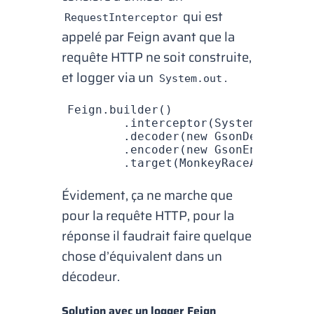
qui est
RequestInterceptor
appelé par Feign avant que la
requête HTTP ne soit construite,
et
logger
via un
.
System.out
Feign
.
builder
()
        .
interceptor
(
System
.
out
::
pr
        .
decoder
(
new
 GsonDecoder
())
        .
encoder
(
new
 GsonEncoder
())
        .
target
(
MonkeyRaceApi
.
class
Évidement, ça ne marche que
pour la requête HTTP, pour la
réponse il faudrait faire quelque
chose d’équivalent dans un
décodeur.
Solution avec un logger Feign