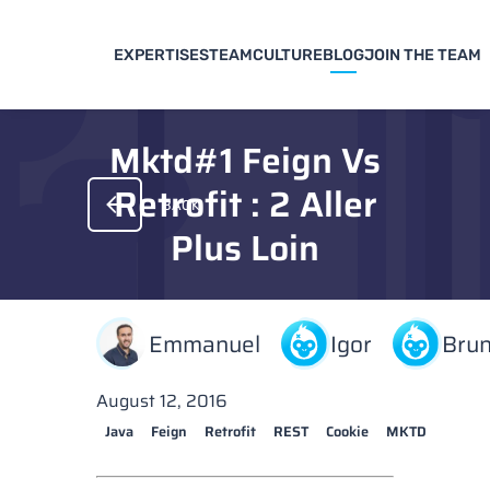
EXPERTISES
TEAM
CULTURE
BLOG
JOIN THE TEAM
Mktd#1 Feign Vs
Retrofit : 2 Aller
BACK
Plus Loin
Emmanuel
Igor
Bru
August 12, 2016
Java
Feign
Retrofit
REST
Cookie
MKTD