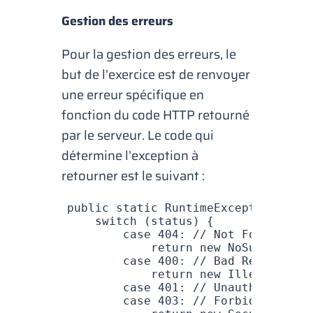
Gestion des erreurs
Pour la gestion des erreurs, le
but de l’exercice est de renvoyer
une erreur spécifique en
fonction du code HTTP retourné
par le serveur. Le code qui
détermine l’exception à
retourner est le suivant :
public
 static
 RuntimeException
 deco
    switch
 (status) {
        case
 404
:
 // Not Found
            return
 new
 NoSuchElemen
        case
 400
:
 // Bad Request
            return
 new
 IllegalArgum
        case
 401
:
 // Unauthorized
        case
 403
:
 // Forbidden