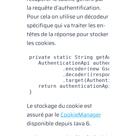
la requête d’authentification.
Pour cela on utilise un décodeur
spécifique qui va traiter les en-
têtes de la réponse pour stocker
les
cookies
.
private
 static
 String
 getAuthToken
(
   AuthenticationApi
 authentication
           .
encoder
(
new
 GsonEncoder
           .
decoder
((response, type
           .
target
(
AuthenticationAp
   return
 authenticationApi
.
login
(
n
}
Le stockage du
cookie
est
assuré par le
CookieManager
disponible depuis Java 6.