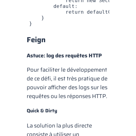
            return
 new
 SecurityExce
        default:
            return
 defaultCase
.
get
(
    }
}
Feign
Astuce: log des requêtes HTTP
Pour faciliter le développement
de ce défi, il est très pratique de
pouvoir afficher des
logs
sur les
requêtes ou les réponses HTTP.
Quick & Dirty
La solution la plus directe
consiste à utiliser un