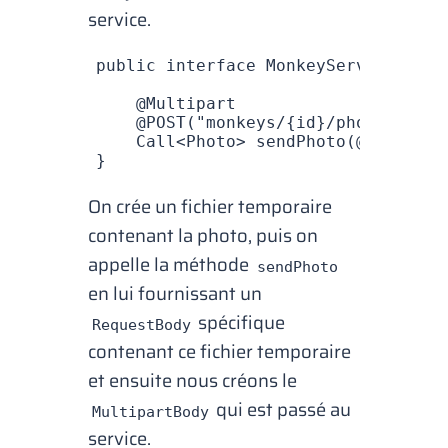
service.
public
 interface
 MonkeyService
 {
    @
Multipart
    @
POST
(
"monkeys/{id}/photo"
)
    Call
<
Photo
>
 sendPhoto
(@
Path
(
"id
}
On crée un fichier temporaire
contenant la photo, puis on
appelle la méthode
sendPhoto
en lui fournissant un
spécifique
RequestBody
contenant ce fichier temporaire
et ensuite nous créons le
qui est passé au
MultipartBody
service.