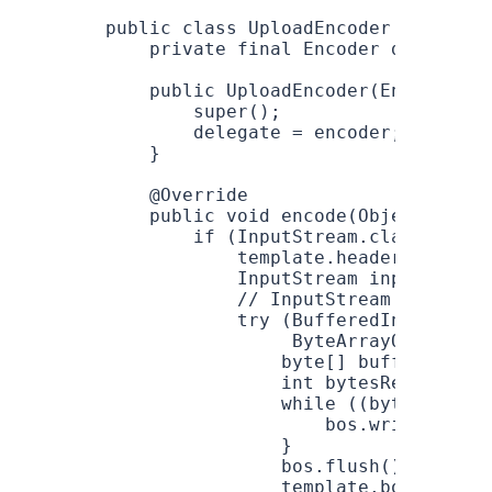
public
 class
 UploadEncoder
 implemen
    private
 final
 Encoder
 delegate
;
    public
 UploadEncoder
(
Encoder
 en
        super
();
        delegate 
=
 encoder;
    }
    @
Override
    public
 void
 encode
(
Object
 objec
        if
 (
InputStream
.
class
.
equal
            template
.
header
(
"Conten
            InputStream
 inputStream
            // InputStream to byte[
            try
 (
BufferedInputStrea
                 ByteArrayOutputStr
                byte
[] 
buffer
 =
 new
                int
 bytesRead
;
                while
 ((bytesRead 
=
                    bos
.
write
(buffe
                }
                bos
.
flush
();
                template
.
body
(
bos
.
t