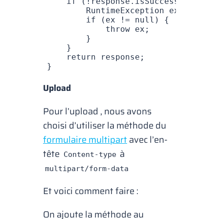
    if
 (
!
response
.
isSuccessful
()
) {
        RuntimeException
 ex 
=
 ApiFa
        if
 (ex 
!=
 null
) {
            throw
 ex
;
        }
    }
    return
 response
;
}
Upload
Pour l’
upload
, nous avons
choisi d’utiliser la méthode du
formulaire multipart
avec l’en-
tête
à
Content-type
multipart/form-data
Et voici comment faire :
On ajoute la méthode au