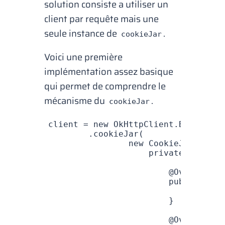
solution consiste a utiliser un
client par requête mais une
seule instance de
.
cookieJar
Voici une première
implémentation assez basique
qui permet de comprendre le
mécanisme du
.
cookieJar
client 
=
 new
 OkHttpClient
.
Builder
()
        .
cookieJar
(
                new
 CookieJar
() {
                    private
 final
 H
                        @
Override
                        public
 void
                            cookieS
                        }
                        @
Override