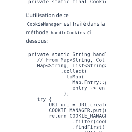
private
 static
 final
 CookieManager
 
L’utilisation de ce
est traité dans la
CookieManager
méthode
ci
handleCookies
dessous:
private
 static
 String
 handleCookies
   // From Map<String, Collection<S
   Map
<
String
,
 List
<
String
>>
 h 
=
 he
           .
collect
(
             toMap
(
               Map
.
Entry
::
getKey,
               entry 
->
 entry
.
getVa
            );
   try
 {
       URI
 uri 
=
 URI
.
create
(BASE_UR
       COOKIE_MANAGER
.
put
(uri, h);
       return
 COOKIE_MANAGER
.
getCoo
               .
filter
(cookie 
->
 "t
               .
findFirst
()
 // Opti