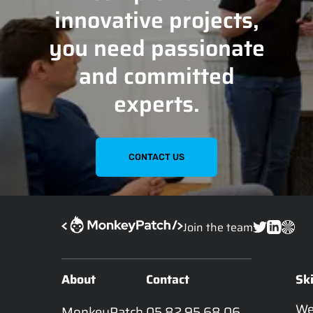
innovative projects,
you need passionate
and committed
experts.
CONTACT US
Join the team
About
Contact
Ski
W
MonkeyPatch 
05 82 95 68 06