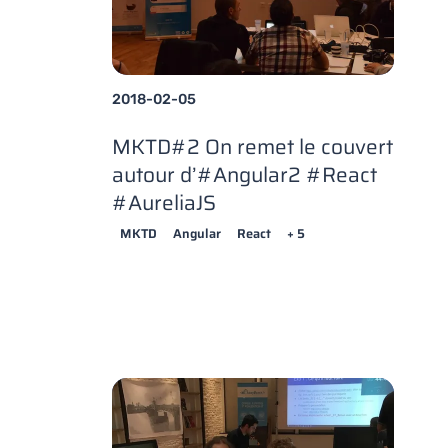
2018-02-05
MKTD#2 On remet le couvert
autour d’#Angular2 #React
#AureliaJS
MKTD
Angular
React
+ 5