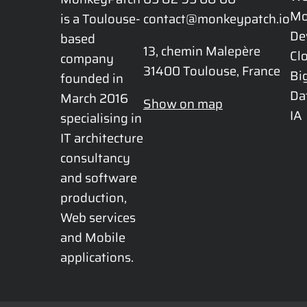
Mo
is a Toulouse-
contact@monkeypatch.io
De
based 
13, chemin Malepère

Cl
company 
31400 Toulouse, France
Bi
founded in 
Da
March 2016 
Show on map
IA
specialising in 
IT architecture 
consultancy 
and software 
production, 
Web services 
and Mobile 
applications.