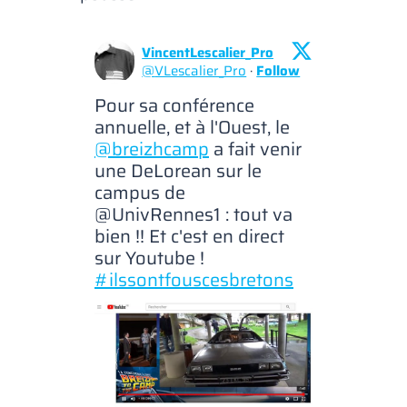
VincentLescalier_Pro
@
VLescalier_Pro
·
Follow
Pour sa conférence 
annuelle, et à l'Ouest, le 
@breizhcamp
 a fait venir 
une DeLorean sur le 
campus de 
@UnivRennes1 : tout va 
bien !! Et c'est en direct 
sur Youtube ! 
#ilssontfouscesbretons