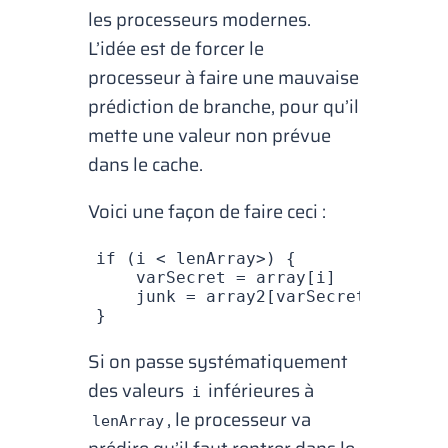
les processeurs modernes.
L’idée est de forcer le
processeur à faire une mauvaise
prédiction de branche, pour qu’il
mette une valeur non prévue
dans le cache.
Voici une façon de faire ceci :
if
 (i 
<
 lenArray
>
) {
    varSecret 
=
 array
[i]
    junk 
=
 array2
[varSecret]
}
Si on passe systématiquement
des valeurs
inférieures à
i
, le processeur va
lenArray