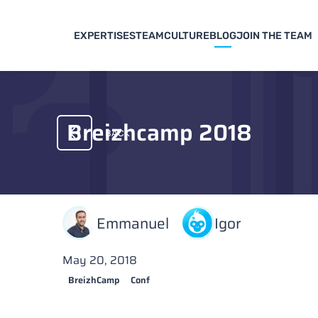
EXPERTISES
TEAM
CULTURE
BLOG
JOIN THE TEAM
Breizhcamp 2018
BACK
Emmanuel
Igor
May 20, 2018
BreizhCamp
Conf