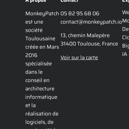
W
MonkeyPatch 
05 82 95 68 06
Mo
est une 
contact@monkeypatch.io
De
société 
13, chemin Malepère

Cl
Toulousaine 
31400 Toulouse, France
Bi
créée en Mars 
IA
2016 
Voir sur la carte
spécialisée 
dans le 
conseil en 
architecture 
informatique 
et la 
réalisation de 
logiciels, de 