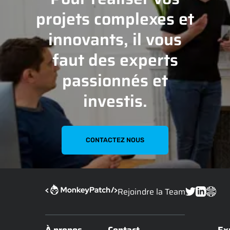
projets complexes et
innovants, il vous
faut des experts
passionnés et
investis.
CONTACTEZ NOUS
Rejoindre la Team
À propos
Contact
Ex