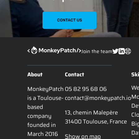
CONTACT US
Join the team
About
Contact
Ski
W
MonkeyPatch 
05 82 95 68 06
Mo
is a Toulouse-
contact@monkeypatch.io
De
based 
13, chemin Malepère

Cl
company 
31400 Toulouse, France
Bi
founded in 
Da
March 2016 
Show on map