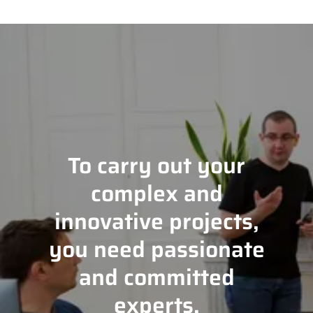
To carry out your
complex and
innovative projects,
you need passionate
and committed
experts.