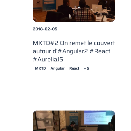
2018-02-05
MKTD#2 On remet le couvert
autour d’#Angular2 #React
#AureliaJS
MKTD
Angular
React
+ 5