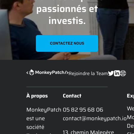
passionnés et
investis.
CONTACTEZ NOUS
Rejoindre la Team
À propos
Contact
Ex
W
MonkeyPatch 
05 82 95 68 06
Mo
est une 
contact@monkeypatch.io
De
société 
13, chemin Malepère
