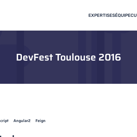
EXPERTISES
ÉQUIPE
CU
DevFest Toulouse 2016
cript
Angular2
Feign