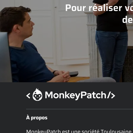
Pour réaliser v
de
À propos
MonkeyPatch est une société Toulousaine 