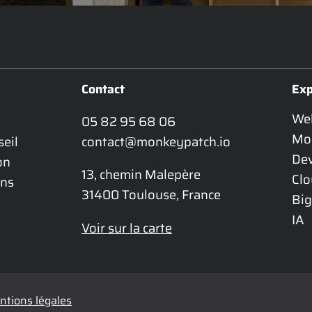
Contact
Exp
We
05 82 95 68 06
Mo
eil 
contact@monkeypatch.io
De
n 
13, chemin Malepère

Cl
ns 
31400 Toulouse, France
Big
IA
Voir sur la carte
tions légales