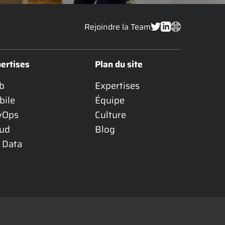
Rejoindre la Team
ertises
Plan du site
b
Expertises
bile
Équipe
vOps
Culture
oud
Blog
 Data