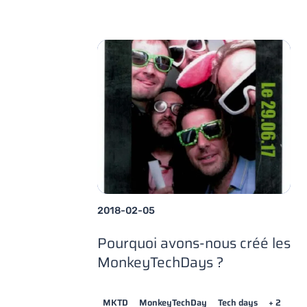
2018-02-05
Pourquoi avons-nous créé les
MonkeyTechDays ?
MKTD
MonkeyTechDay
Tech days
+ 2