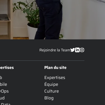
Rejoindre la Team
ertises
Plan du site
b
Expertises
bile
Équipe
vOps
Culture
oud
Blog
 Data