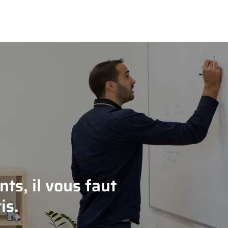
ts, il vous faut
is.