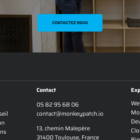
CONTACTEZ NOUS
Contact
Exp
We
05 82 95 68 06
Mo
eil 
contact@monkeypatch.io
De
n 
13, chemin Malepère

Cl
ns 
31400 Toulouse, France
Big