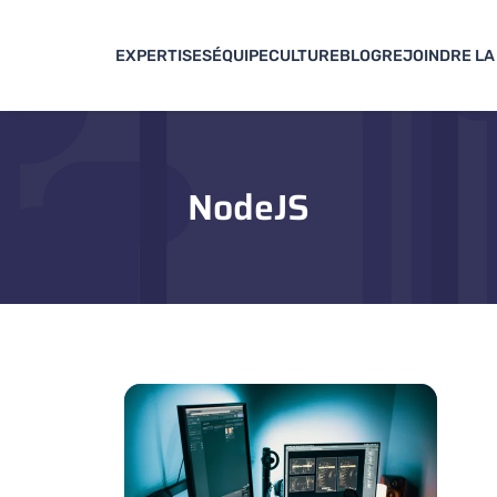
EXPERTISES
ÉQUIPE
CULTURE
BLOG
REJOINDRE LA
NodeJS