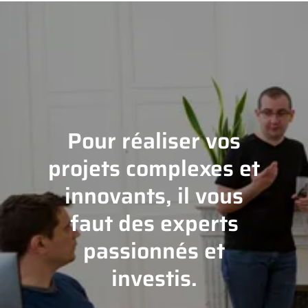
Pour réaliser vos
projets complexes et
innovants, il vous
faut des experts
passionnés et
investis.