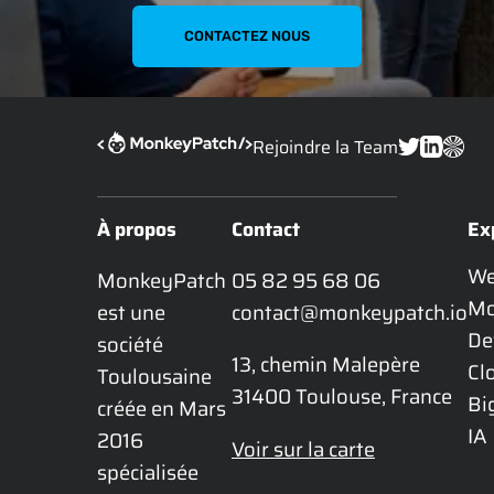
CONTACTEZ NOUS
Rejoindre la Team
À propos
Contact
Ex
W
MonkeyPatch 
05 82 95 68 06
Mo
est une 
contact@monkeypatch.io
De
société 
13, chemin Malepère

Cl
Toulousaine 
31400 Toulouse, France
Bi
créée en Mars 
IA
2016 
Voir sur la carte
spécialisée 