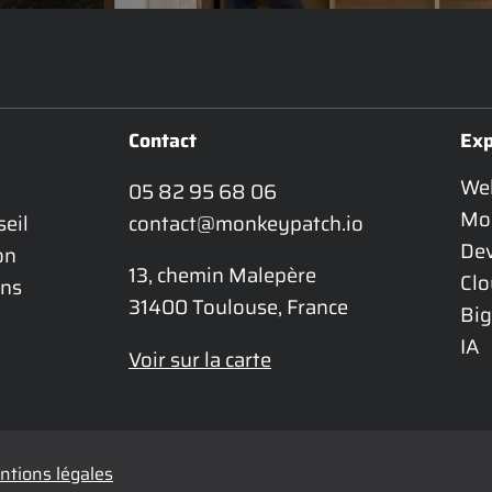
Contact
Exp
We
05 82 95 68 06
Mo
eil 
contact@monkeypatch.io
De
n 
13, chemin Malepère

Cl
ns 
31400 Toulouse, France
Big
IA
Voir sur la carte
tions légales