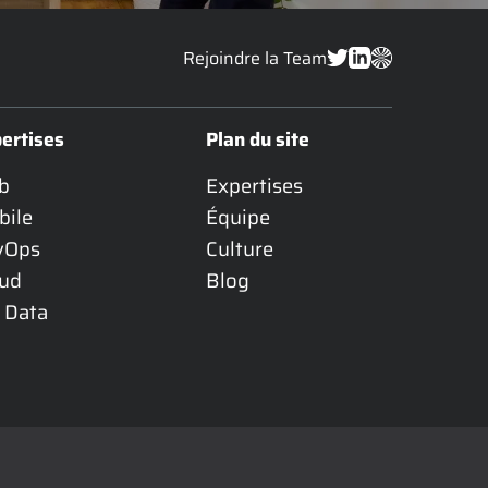
Rejoindre la Team
ertises
Plan du site
b
Expertises
bile
Équipe
vOps
Culture
oud
Blog
 Data