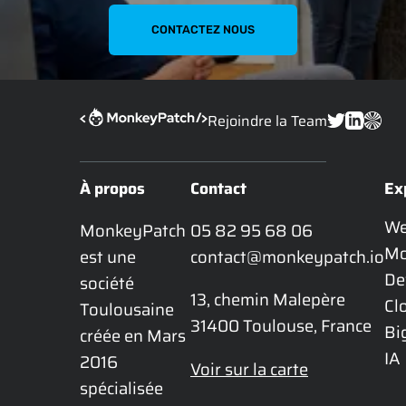
CONTACTEZ NOUS
Rejoindre la Team
À propos
Contact
Ex
W
MonkeyPatch 
05 82 95 68 06
Mo
est une 
contact@monkeypatch.io
De
société 
13, chemin Malepère

Cl
Toulousaine 
31400 Toulouse, France
Bi
créée en Mars 
IA
2016 
Voir sur la carte
spécialisée 