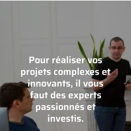
Pour réaliser vos
projets complexes et
innovants, il vous
faut des experts
passionnés et
investis.